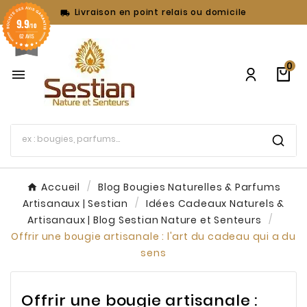
Livraison en point relais ou domicile

9.9
/10
62 AVIS
0

Accueil
Blog Bougies Naturelles & Parfums
Artisanaux | Sestian
Idées Cadeaux Naturels &
Artisanaux | Blog Sestian Nature et Senteurs
Offrir une bougie artisanale : l'art du cadeau qui a du
sens
Offrir une bougie artisanale :