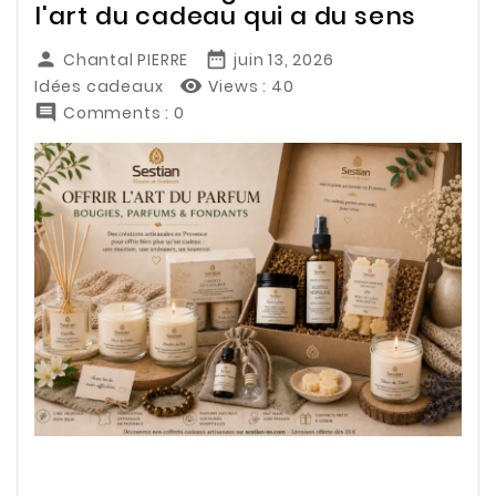
l'art du cadeau qui a du sens


Chantal PIERRE
juin 13, 2026

Idées cadeaux
Views :
40

Comments : 0