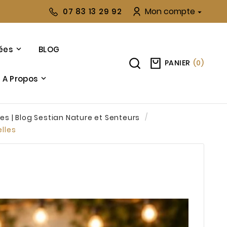
Mon compte
07 83 13 29 92

ées
BLOG
PANIER
(
0
)
A Propos
es | Blog Sestian Nature et Senteurs
elles