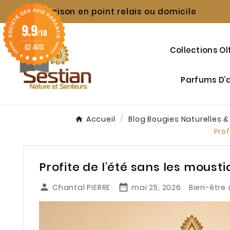
Livraison en point relais ou domicile

9.9
/10
62 AVIS
Collections Ol
Parfums D
Accueil
Blog Bougies Naturelles &
Prof
Profite de l’été sans les moust


Chantal PIERRE
mai 25, 2026
Bien-être 