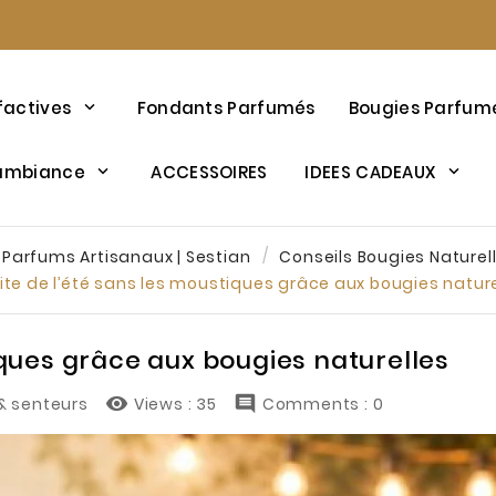
factives
Fondants Parfumés
Bougies Parfum
’ambiance
ACCESSOIRES
IDEES CADEAUX
 Parfums Artisanaux | Sestian
Conseils Bougies Naturell
ite de l’été sans les moustiques grâce aux bougies natur
iques grâce aux bougies naturelles


& senteurs
Views :
35
Comments : 0