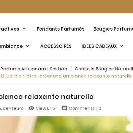
factives
Fondants Parfumés
Bougies Parfum
’ambiance
ACCESSOIRES
IDEES CADEAUX
 Parfums Artisanaux | Sestian
Conseils Bougies Naturell
Rituel bien-être : créer une ambiance relaxante naturelle
mbiance relaxante naturelle


& senteurs
Views :
51
Comments : 0