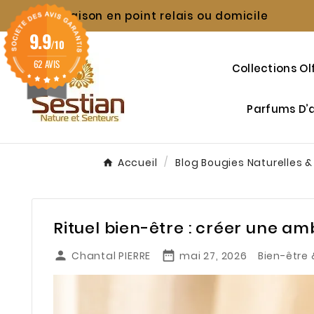
Livraison en point relais ou domicile

9.9
/10
62 AVIS
Collections Ol
Parfums D
Accueil
Blog Bougies Naturelles &
Rituel bien-être : créer une a


Chantal PIERRE
mai 27, 2026
Bien-être 