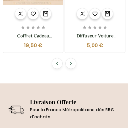










Coffret Cadeau
Diffuseur Voiture
Diffusion Voiture –
Élégant Rechargeable –
19,50 €
5,00 €
Diffuseur Suspendu &
Sestian Nature Et
Concentré De Parfum
Senteurs


Livraison Offerte
Pour la France Métropolitaine dès 55€
d'achats