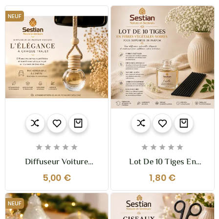
NEUF










Diffuseur Voiture
Lot De 10 Tiges En
Élégant Rechargeable –
Fibres Végétales Noires
5,00 €
1,80 €
Sestian Nature Et
– Diffusion Élégante &
Senteurs
Longue Durée | Sestian
Nature & Senteurs
NEUF