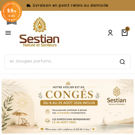
Livraison en point relais ou domicile

9.9
/10
62 AVIS
0
