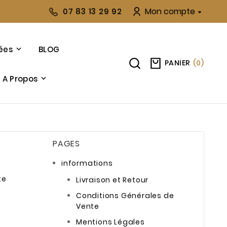
Mon compte
07 83 13 29 92

ées
BLOG
PANIER
(
0
)
A Propos
PAGES
informations
te
Livraison et Retour
Conditions Générales de
Vente
Mentions Légales