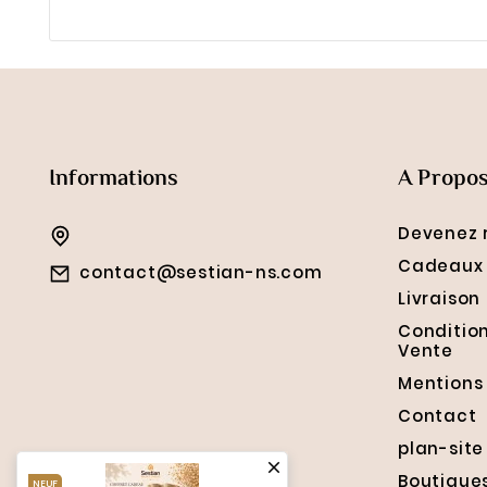
Informations
A Propo
Devenez 
Cadeaux 
contact@sestian-ns.com
Livraison
Conditio
Vente
Mentions
Contact
plan-site

Boutique
NEUF