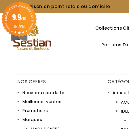
Livraison en point relais ou domicile

9.9
/10
62 AVIS
Collections Ol
Parfums D
NOS OFFRES
CATÉGOR
Nouveaux produits
Accueil
Meilleures ventes
ACC
Promotions
IDE
Marques