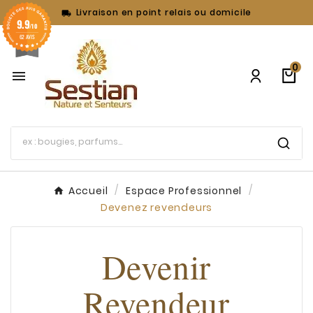
Livraison en point relais ou domicile

9.9
/10
62 AVIS
0

Accueil
Espace Professionnel
Devenez revendeurs
Devenir
Revendeur