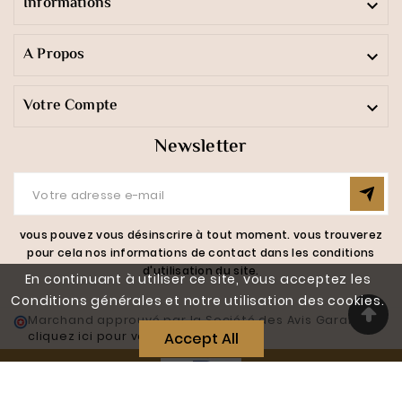
Informations

A Propos

Votre Compte

Newsletter
vous pouvez vous désinscrire à tout moment. vous trouverez
pour cela nos informations de contact dans les conditions
d'utilisation du site.
En continuant à utiliser ce site, vous acceptez les
Conditions générales et notre utilisation des cookies.
Marchand approuvé par la Société des Avis Garantis,
Accept All
cliquez ici pour vérifier
.