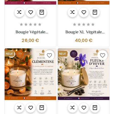










Bougie Végétale
Bougie XL Végétale
Parfumée Framboise –
Parfumée Clémentine –
26,00 €
40,00 €
210g – Fruitée Et
370g – 2 Mèches
Intense
NEUF
NEUF
favorite_border
favorite_border