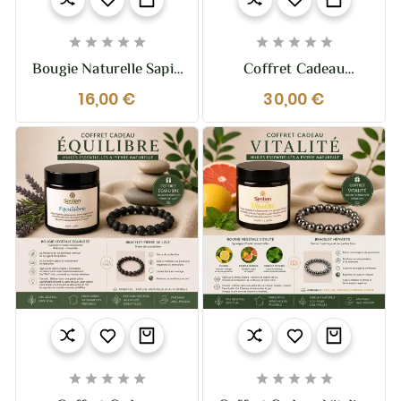










Bougie Naturelle Sapin
Coffret Cadeau
De Noël 110g – Sestian
Immunité – Bougie &
16,00 €
30,00 €
Nature Et Senteurs
Bracelet Pierre De
Lave









