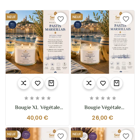
NEUF
NEUF
favorite_border
favorite_border










Bougie XL Végétale
Bougie Végétale
Parfumée Pastis
Parfumée Pastis
40,00 €
26,00 €
Marseillais – 370g – 2
Marseillais – 210g –
Mèches
Solaire Et Fraiche
NEUF
NEUF
favorite_border
favorite_border