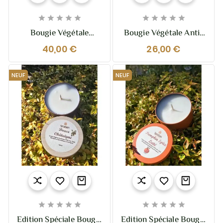










Bougie Végétale
Bougie Végétale Anti-
Parfumée Bois De
Mouches – Gamme M
40,00 €
26,00 €
Santal XL – 370g – 2
210g (50h) Aux Huiles
Mèches
Essentielles –
Naturelle, Efficace &
NEUF
NEUF
Longue Durée










Edition Spéciale Bougie
Edition Spéciale Bougie