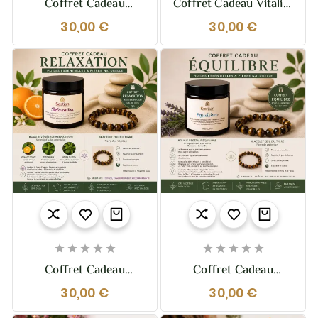
Coffret Cadeau
Coffret Cadeau Vitalité
Équilibre – Bougie &
– Bougie & Bracelet
30,00 €
30,00 €
Bracelet Pierre De
Hématite
Lave










Coffret Cadeau
Coffret Cadeau
Relaxation – Bougie &
Équilibre – Bougie &
30,00 €
30,00 €
Bracelet Œil Du Tigre
Bracelet Œil Du Tigre