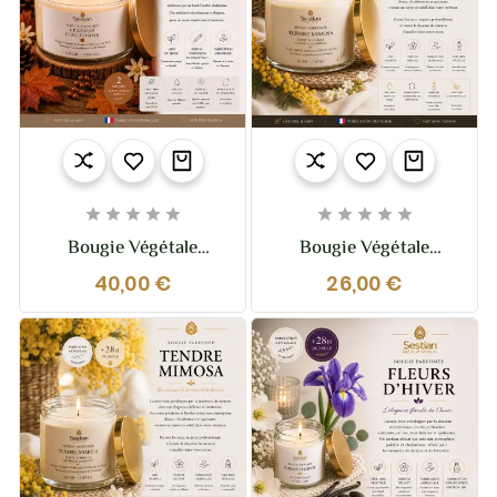










Bougie Végétale
Bougie Végétale
Parfumée Légende
Parfumée Tendre
40,00 €
26,00 €
D’Automne XL – 370g
Mimosa 210g –
– 2 Mèches
Douceur Florale Et
Lumineuse