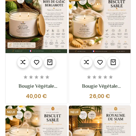










Bougie Végétale
Bougie Végétale
Parfumée Bois De
Parfumée Biscuit Sablé
40,00 €
26,00 €
Gaïac Bergamote XL –
210g – Gourmandise
370g – 2 Mèches
Chaleureuse Et Vanillée
NEUF
NEUF