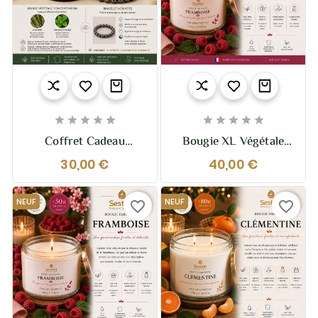










Coffret Cadeau
Bougie XL Végétale
Concentration –
Parfumée Framboise –
30,00 €
40,00 €
Bougie & Bracelet
370g – 2 Mèches
Hématite
NEUF
NEUF
favorite_border
favorite_border