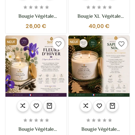










Bougie Végétale
Bougie XL Végétale
Parfumée Clémentine –
Parfumée Fleurs
26,00 €
40,00 €
210g – Fruitée Et
D’Hiver – 370g – 2
Pétillante
Mèches
NEUF
NEUF
favorite_border
favorite_border










Bougie Végétale
Bougie Végétale