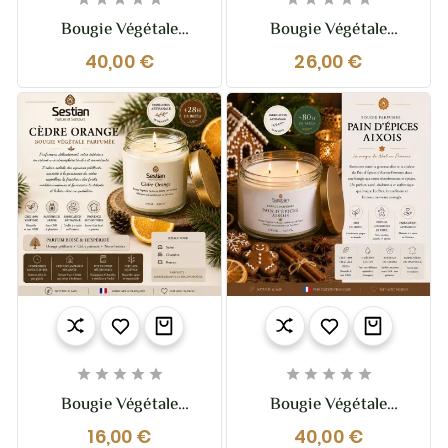
Bougie Végétale
Bougie Végétale
Parfumée Cèdre
Parfumée Cèdre
40,00 €
26,00 €
Orange XL – 370g – 2
Orange 210g – Boisée
Mèches
Et Réconfortante










Bougie Végétale
Bougie Végétale
Parfumée Cèdre
Parfumée Pain
16,00 €
40,00 €