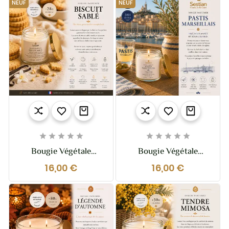
NEUF
NEUF










Bougie Végétale
Bougie Végétale
Parfumée Biscuit Sablé
Parfumée Pastis
16,00 €
16,00 €
110g – Douce
Marseillais – 110g –
Gourmandise Vanillée
Ambiance Provençale
& Réconfortante