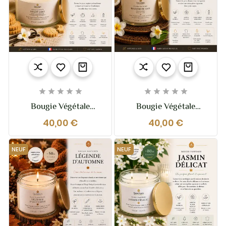










Bougie Végétale
Bougie Végétale
Parfumée Biscuit Sablé
Parfumée Royaume De
40,00 €
40,00 €
XL – 370g – 2 Mèches
Siam XL – 370g – 2
Mèches
NEUF
NEUF