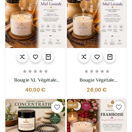










Bougie XL Végétale
Bougie Végétale
Parfumée Miel Lavande
Parfumée Miel Lavande
40,00 €
26,00 €
– 370g – 2 Mèches
– 210g – Douce Et
Relaxante
NEUF
favorite_border
favorite_border