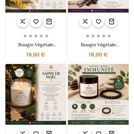










Bougie Végétale
Bougie Végétale
Parfumée Tendre
Parfumée Fleurs
16,00 €
16,00 €
Mimosa 110g – Fleur
D’Hiver – 110g –
De Mimosa Poudrée &
Florale Et Poudrée
Lumineuse