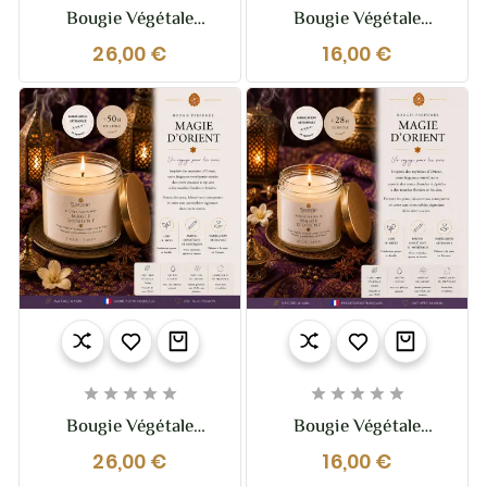
Bougie Végétale
Bougie Végétale
Parfumée L’Absolue
Parfumée L’Absolue
26,00 €
16,00 €
Tonka -210g –
Tonka 110g –
Chaleureuse, Sensuelle
Chaleureuse, Sensuelle
Et Réconfortante
Et Réconfortante










Bougie Végétale
Bougie Végétale
Parfumée Magie
Parfumée Magie
26,00 €
16,00 €
D’Orient 210g –
D’Orient 110g –