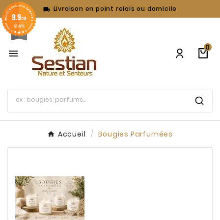
Livraison en point relais ou domicile

9.9
/10
62 AVIS
0

Accueil
Bougies Parfumées