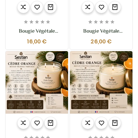










Bougie Végétale
Bougie Végétale
Parfumée Nougat
Parfumée Nougat
16,00 €
26,00 €
Provençal 110g –
Provençal 210g –
Gourmande Et
Chaleureuse Et
Réconfortante
Gourmande









