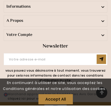
Ylang-Ylang
(5)
Informations

Fleur de Tiaré
(5)
A Propos

Ma Garrigue Provençale
(4)
Ma Calanque
(4)
Votre Compte

Ma Bastide
(4)
Newsletter
Royaume de Siam
(5)
Légende d'Automne
(5)
Nature
(1)
vous pouvez vous désinscrire à tout moment. vous trouverez
Pain d’Épices Aixois
(4)
pour cela nos informations de contact dans les conditions
d'utilisation du site.
Nougat Provençal
(4)
En continuant à utiliser ce site, vous acceptez les
Conditions générales et notre utilisation des cookies.
Cèdre Orange
(4)
Marchand approuvé par la Société des Avis Garantis,
cliquez ici pour vérifier
.
Accept All
Mon Verger Abricot-Romarin
(3)
ZZ_SUPPRIMER_Freesia Eclatant
(1)