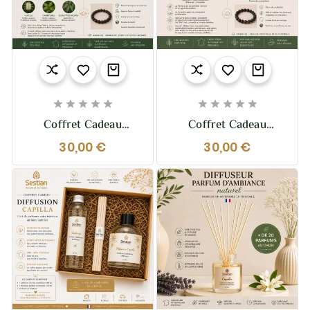










Coffret Cadeau
Coffret Cadeau
Immunité – Bougie &
Équilibre – Bougie &
30,00 €
30,00 €
Bracelet Pierre De
Bracelet Pierre De
Lave
Lave