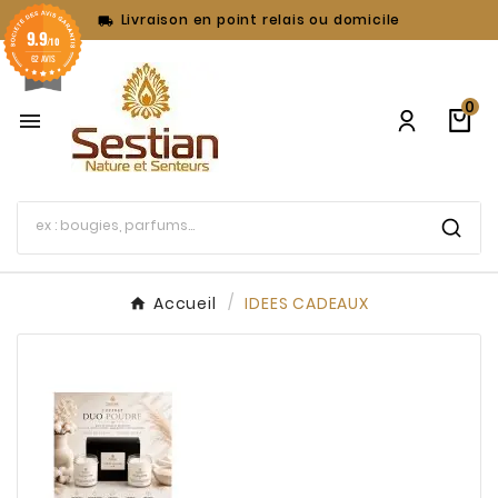
Livraison en point relais ou domicile

9.9
/10
62 AVIS
0

Accueil
IDEES CADEAUX