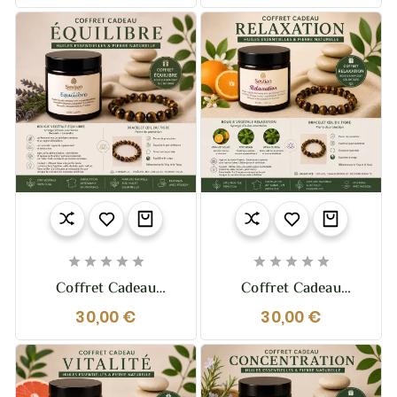
Sestian Nature &
Nature Artisanale |
Senteurs
Sestian Nature Et
Senteurs










Coffret Cadeau
Coffret Cadeau
Équilibre – Bougie &
Relaxation – Bougie &
30,00 €
30,00 €
Bracelet Œil Du Tigre
Bracelet Œil Du Tigre