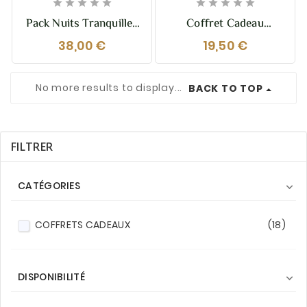










Pack Nuits Tranquilles
Coffret Cadeau
– Sommeil & Anti-
Diffusion Voiture –
38,00 €
19,50 €
Moustiques Routine
Diffuseur Suspendu &
Complète Aux Huiles
Concentré De Parfum
Essentielles – Bien-
No more results to display...
BACK TO TOP
Être & Protection
Naturelle
FILTRER
CATÉGORIES

COFFRETS CADEAUX
(18)
DISPONIBILITÉ
