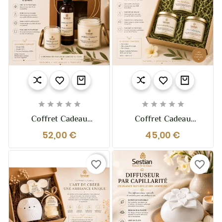










Coffret Cadeau
Coffret Cadeau
"Sweethome"
Bougies Provence –
52,00 €
45,00 €
Trio Dédicace Provence
| Sestian Nature Et
Senteurs
favorite_border
favorite_border