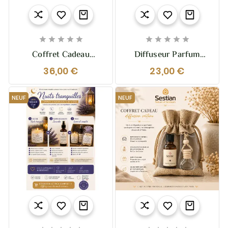










Coffret Cadeau
Diffuseur Parfum
"Diffusion Capilla"
D’ambiance Naturel
36,00 €
23,00 €
Capilla – Fabrication
Artisanale En Provence
– +20 Parfums Au
NEUF
NEUF
Choix