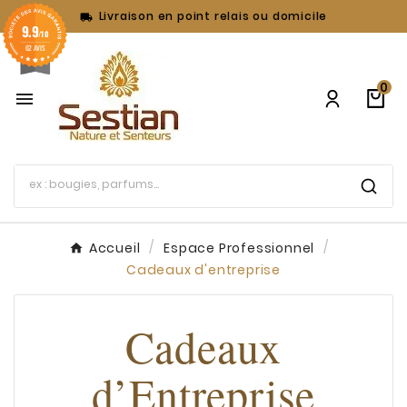
Livraison en point relais ou domicile

9.9
/10
62 AVIS
0

Accueil
Espace Professionnel
Cadeaux d'entreprise
Cadeaux
d’Entreprise