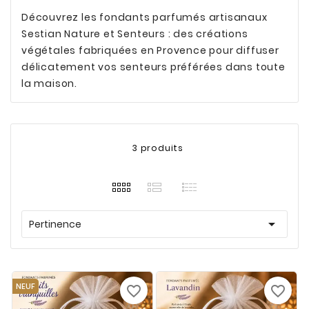
Découvrez les fondants parfumés artisanaux
Sestian Nature et Senteurs : des créations
végétales fabriquées en Provence pour diffuser
délicatement vos senteurs préférées dans toute
la maison.
3 produits

Pertinence
NEUF
favorite_border
favorite_border