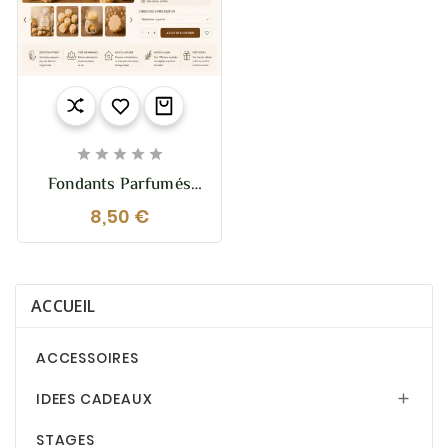





Fondants Parfumés
Artisanaux
8,50 €
ACCUEIL
ACCESSOIRES
IDEES CADEAUX

STAGES