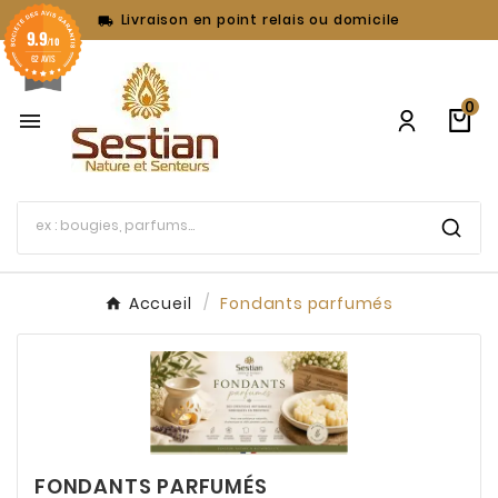
Livraison en point relais ou domicile

9.9
/10
62 AVIS
0

Accueil
Fondants parfumés
FONDANTS PARFUMÉS