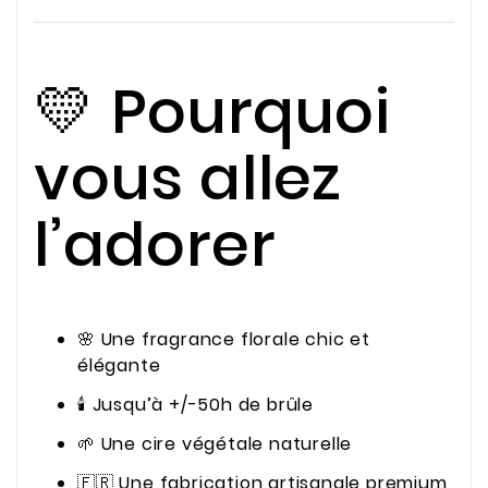
💛 Pourquoi
vous allez
l’adorer
🌸 Une fragrance florale chic et
élégante
🕯️ Jusqu’à +/-50h de brûle
🌱 Une cire végétale naturelle
🇫🇷 Une fabrication artisanale premium