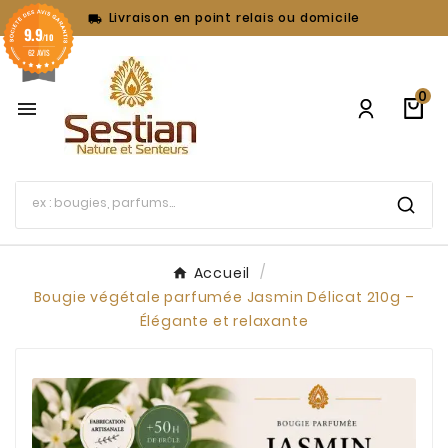
Livraison en point relais ou domicile

9.9
/10
62 AVIS
0

Accueil
Bougie végétale parfumée Jasmin Délicat 210g –
Élégante et relaxante