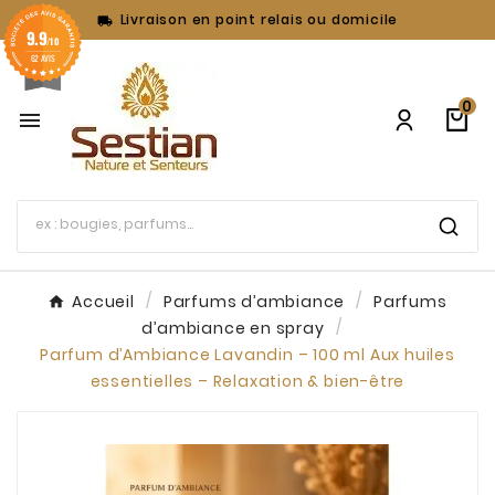
Livraison en point relais ou domicile

9.9
/10
62 AVIS
0

Accueil
Parfums d’ambiance
Parfums
d’ambiance en spray
Parfum d’Ambiance Lavandin – 100 ml Aux huiles
essentielles – Relaxation & bien-être