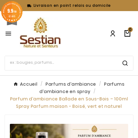
Livraison en point relais ou domicile

9.9
/10
62 AVIS
0

Accueil
Parfums d’ambiance
Parfums
d’ambiance en spray
Parfum d’ambiance Ballade en Sous-Bois – 100ml
Spray Parfum maison - Boisé, vert et naturel