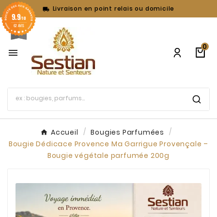
Livraison en point relais ou domicile

9.9
/10
62 AVIS
0

Accueil
Bougies Parfumées
Bougie Dédicace Provence Ma Garrigue Provençale –
Bougie végétale parfumée 200g