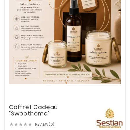
Coffret Cadeau
"Sweethome"
REVIEW(0)




