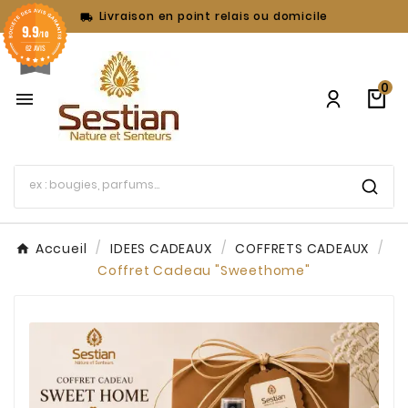
Livraison en point relais ou domicile

9.9
/10
62 AVIS
0

Accueil
IDEES CADEAUX
COFFRETS CADEAUX
Coffret Cadeau "Sweethome"