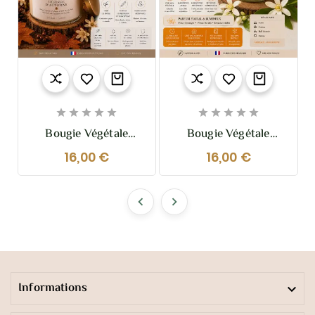










Bougie Végétale
Bougie Végétale
Parfumée Légende
Parfumée Fleur
16,00 €
16,00 €
D’Automne 110g –
D’Oranger 110g –
Chaleureuse Et
Douce Et Lumineuse
Envoûtante


Informations
