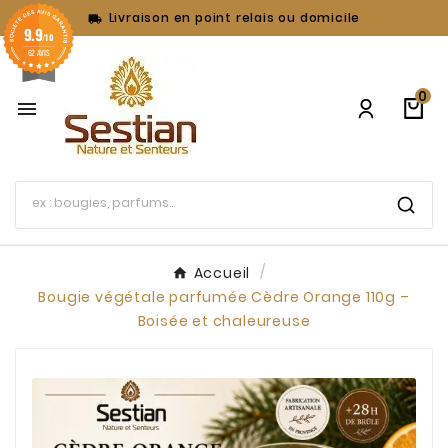
Livraison en point relais ou domicile

9.9
/10
62 AVIS
0

Accueil
Bougie végétale parfumée Cèdre Orange 110g –
Boisée et chaleureuse