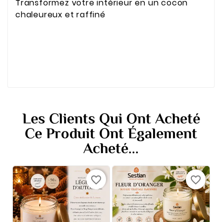
Transformez votre intérieur en un cocon
chaleureux et raffiné
Les Clients Qui Ont Acheté
Ce Produit Ont Également
Acheté...
favorite_border
favorite_border