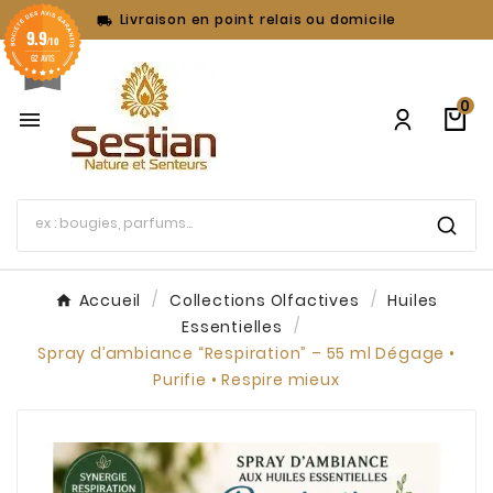
Livraison en point relais ou domicile

9.9
/10
62 AVIS
0

Accueil
Collections Olfactives
Huiles
Essentielles
Spray d’ambiance “Respiration” – 55 ml Dégage •
Purifie • Respire mieux