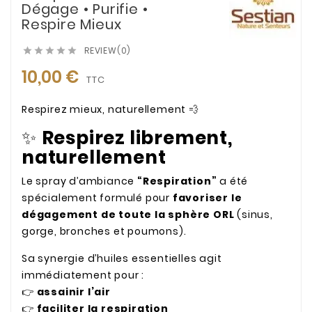
Dégage • Purifie •
Respire Mieux
REVIEW(0)





10,00 €
TTC
Respirez mieux, naturellement 💨
✨
Respirez librement,
naturellement
Le spray d’ambiance
“Respiration”
a été
spécialement formulé pour
favoriser le
dégagement de toute la sphère ORL
(sinus,
gorge, bronches et poumons).
Sa synergie d’huiles essentielles agit
immédiatement pour :
👉
assainir l’air
👉
faciliter la respiration