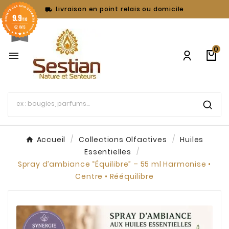
Livraison en point relais ou domicile

9.9
/10
62 AVIS
0

Accueil
Collections Olfactives
Huiles
Essentielles
Spray d’ambiance “Équilibre” – 55 ml Harmonise •
Centre • Rééquilibre