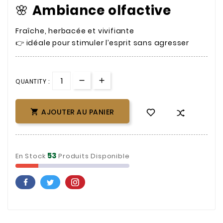
🌸
Ambiance olfactive
Fraîche, herbacée et vivifiante
👉 idéale pour stimuler l’esprit sans agresser
QUANTITY :
AJOUTER AU PANIER

53
En Stock
Produits Disponible