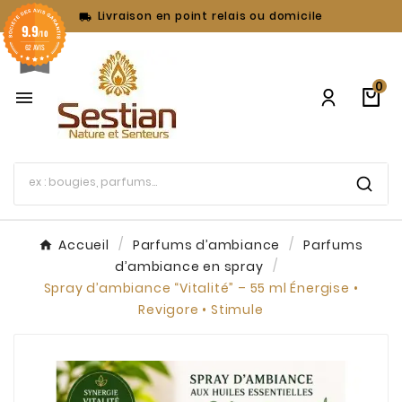
Livraison en point relais ou domicile

9.9
/10
62 AVIS
0

Accueil
Parfums d’ambiance
Parfums
d’ambiance en spray
Spray d’ambiance “Vitalité” – 55 ml Énergise •
Revigore • Stimule