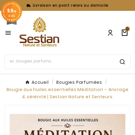
Livraison en point relais ou domicile

9.9
/10
62 AVIS
0

Accueil
Bougies Parfumées
Bougie aux huiles essentielles Méditation – Ancrage
& sérénité | Sestian Nature et Senteurs