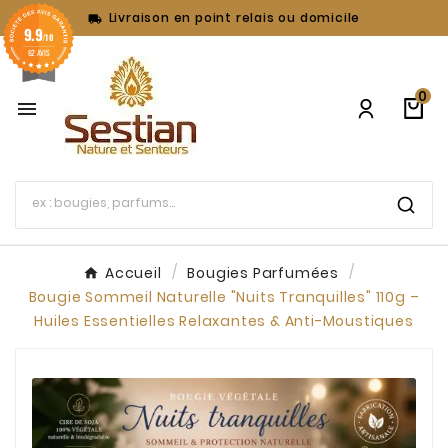
Livraison en point relais ou domicile

9.9
/10
62 AVIS
0

Accueil
Bougies Parfumées
Bougie Sommeil Naturelle "Nuits Tranquilles" 110g –
Huiles Essentielles Relaxantes & Anti-Moustiques