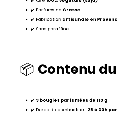
✔️ Cire
100% végétale (soja)
✔️ Parfums de
Grasse
✔️ Fabrication
artisanale en Provenc
✔️ Sans paraffine
📦
Contenu du 
✔️
3 bougies parfumées de 110 g
✔️ Durée de combustion :
25 à 30h pa