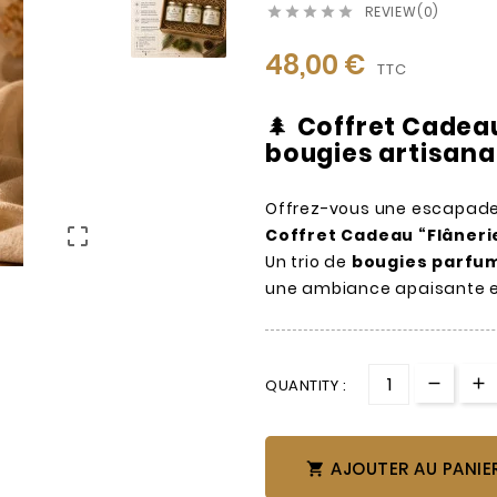
REVIEW(0)





48,00 €
TTC
🌲
Coffret Cadeau 
bougies artisana
Offrez-vous une escapade 

Coffret Cadeau “Flâneri
Un trio de
bougies parfum
une ambiance apaisante e
QUANTITY :
AJOUTER AU PANIE
