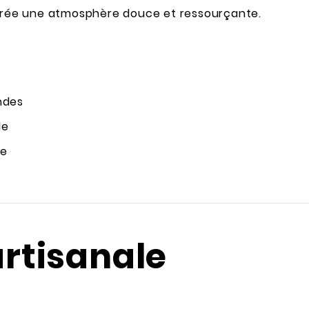
 crée une atmosphère douce et ressourçante.
ndes
le
le
artisanale