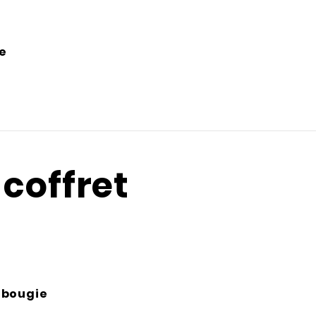
e
coffret
r bougie