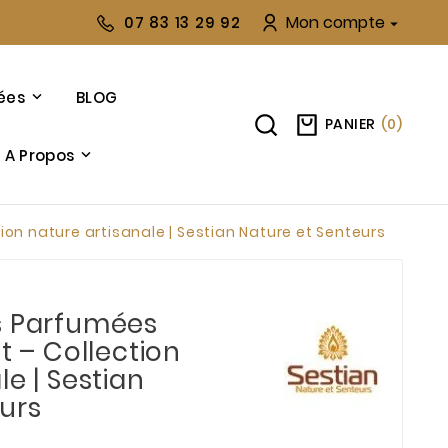
Mon compte
07 83 13 29 92

ées
BLOG
PANIER
(
0
)
A Propos
ion nature artisanale | Sestian Nature et Senteurs
s Parfumées
t – Collection
le | Sestian
urs