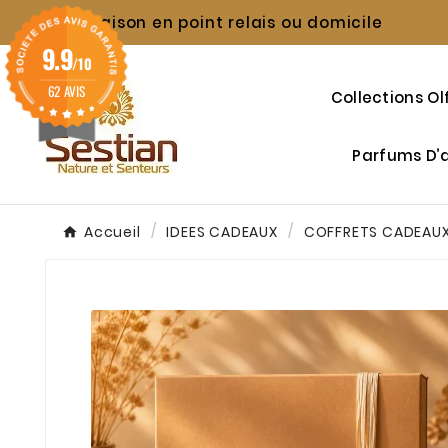
Livraison en point relais ou domicile

9.9
/10
62 AVIS
Collections Ol
Parfums D
Accueil
IDEES CADEAUX
COFFRETS CADEAU