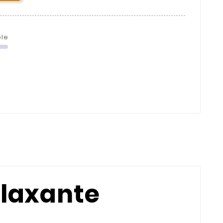
ble
elaxante