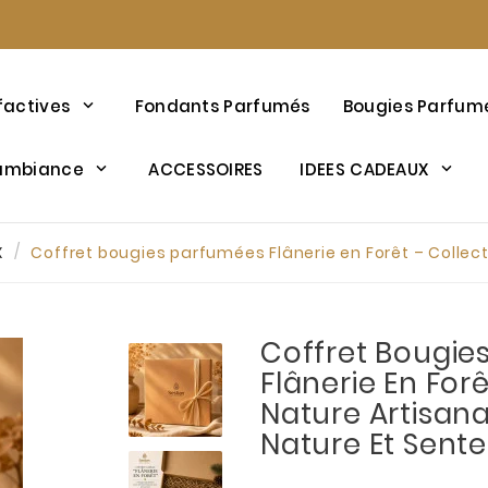
factives
Fondants Parfumés
Bougies Parfum
’ambiance
ACCESSOIRES
IDEES CADEAUX
X
Coffret bougies parfumées Flânerie en Forêt – Collect
Coffret Bougie
Flânerie En Forê
Nature Artisana
Nature Et Sente