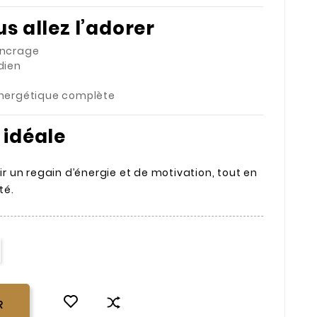
s allez l’adorer
ancrage
dien
 énergétique complète
 idéale
rir un regain d’énergie et de motivation, tout en
té.
R