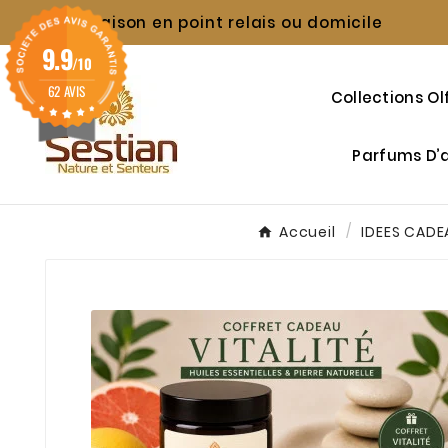
Livraison en point relais ou domicile

9.9
/10
62 AVIS
Collections Ol
Parfums D
Accueil
IDEES CADE