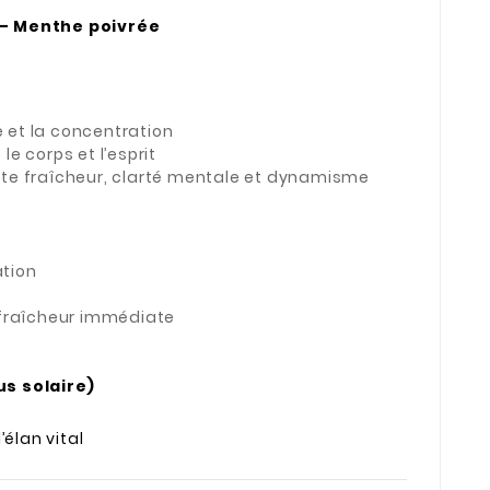
– Menthe poivrée
e et la concentration
e le corps et l’esprit
rte fraîcheur, clarté mentale et dynamisme
ation
 fraîcheur immédiate
us solaire)
’élan vital