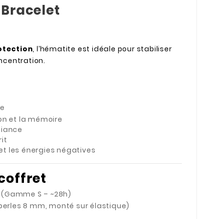
 Bracelet
otection
, l’hématite est idéale pour stabiliser
oncentration.
ie
on et la mémoire
fiance
rit
s et les énergies négatives
coffret
ité (Gamme S – ~28h)
(perles 8 mm, monté sur élastique)