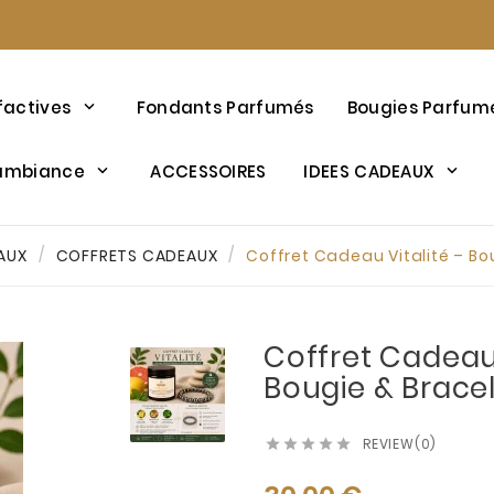
factives
Fondants Parfumés
Bougies Parfum
’ambiance
ACCESSOIRES
IDEES CADEAUX
AUX
COFFRETS CADEAUX
Coffret Cadeau Vitalité – Bo
Coffret Cadeau 
Bougie & Brace
REVIEW(0)




