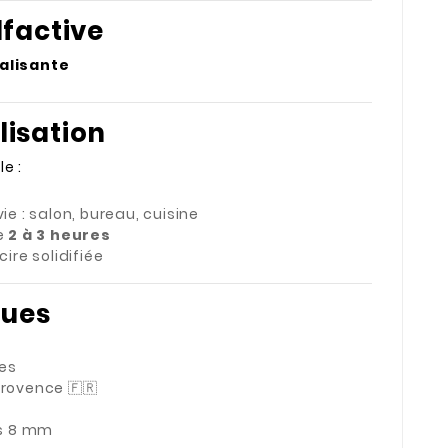
factive
talisante
lisation
e :
ie : salon, bureau, cuisine
de
2 à 3 heures
cire solidifiée
ques
les
Provence 🇫🇷
es 8 mm