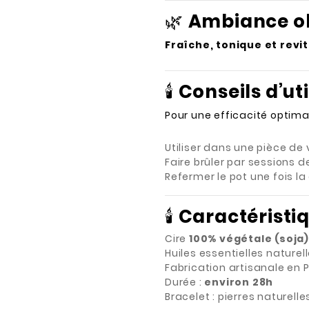
🌿
Ambiance ol
Fraîche, tonique et revi
🕯️
Conseils d’uti
Pour une efficacité optimal
Utiliser dans une pièce de v
Faire brûler par sessions 
Refermer le pot une fois la 
🕯️
Caractéristi
Cire
100% végétale (soja)
Huiles essentielles naturel
Fabrication artisanale en 
Durée :
environ 28h
Bracelet : pierres naturell