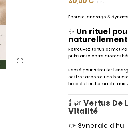
30,00 €
TTC
Énergie, ancrage & dynami
✨
Un rituel po
naturellement
Retrouvez tonus et motivat
puissante entre aromathéra

Pensé pour stimuler l’énerg
coffret associe une bougie
bracelet en hématite aux v
🕯️ 🌿
Vertus De 
Vitalité
👉 Synergie d’huil