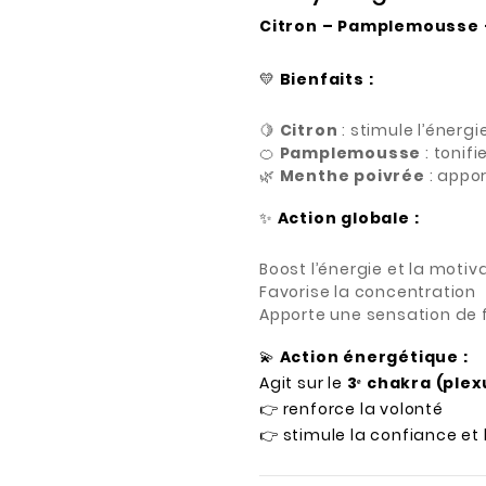
Citron – Pamplemousse 
💛
Bienfaits :
🍋
Citron
: stimule l’énergi
🍊
Pamplemousse
: tonifi
🌿
Menthe poivrée
: appo
✨
Action globale :
Boost l’énergie et la motiv
Favorise la concentration
Apporte une sensation de
💫
Action énergétique :
Agit sur le
3ᵉ chakra (plex
👉 renforce la volonté
👉 stimule la confiance et l