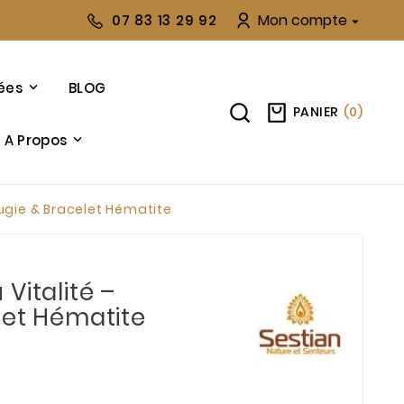
Mon compte
07 83 13 29 92

ées
BLOG
PANIER
(
0
)
A Propos
ugie & Bracelet Hématite
Vitalité –
let Hématite