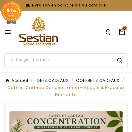
Livraison en point relais ou domicile

9.9
/10
62 AVIS
0

Accueil
IDEES CADEAUX
COFFRETS CADEAUX
Coffret Cadeau Concentration – Bougie & Bracelet
Hématite