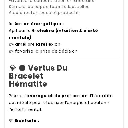
Favorise la concentration et la lucidité
Stimule les capacités intellectuelles
Aide à rester focus et productif
💫
Action énergétique :
Agit sur le
6ᵉ chakra (intuition & clarté
mentale)
👉 améliore la réflexion
👉 favorise la prise de décision
💎 ⚫
Vertus Du
Bracelet
Hématite
Pierre d’
ancrage et de protection
, l’hématite
est idéale pour stabiliser l’énergie et soutenir
l’effort mental.
💛
Bienfaits :