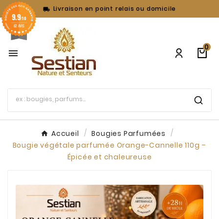
Livraison en point relais ou domicile

9.9
/10
62 AVIS
0

Accueil
Bougies Parfumées
Bougie végétale parfumée Orange-Cannelle 110g –
Épicée et chaleureuse