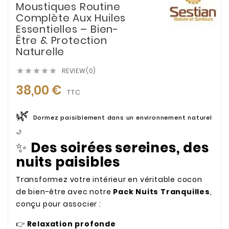
Moustiques Routine
Complète Aux Huiles
Essentielles – Bien-
Être & Protection
Naturelle
REVIEW(0)





38,00 €
TTC
🌿
Dormez paisiblement dans un environnement naturel
🌙
✨
Des soirées sereines, des
nuits paisibles
Transformez votre intérieur en véritable cocon
de bien-être avec notre
Pack Nuits Tranquilles
,
conçu pour associer :
👉
Relaxation profonde