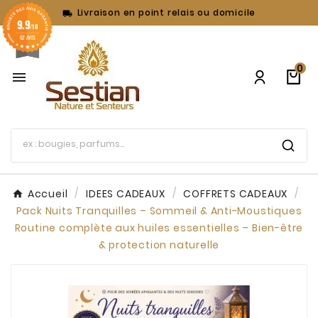
Livraison en point relais ou domicile

9.9
/10
62 AVIS
0

Accueil
IDEES CADEAUX
COFFRETS CADEAUX
Pack Nuits Tranquilles – Sommeil & Anti-Moustiques
Routine complète aux huiles essentielles – Bien-être
& protection naturelle