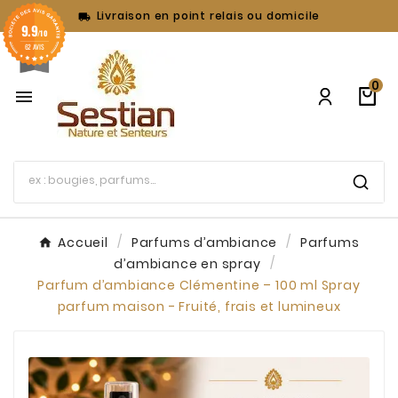
Livraison en point relais ou domicile

9.9
/10
62 AVIS
0

Accueil
Parfums d’ambiance
Parfums
d’ambiance en spray
Parfum d’ambiance Clémentine – 100 ml Spray
parfum maison - Fruité, frais et lumineux