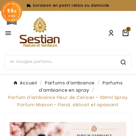
Livraison en point relais ou domicile

9.9
/10
62 AVIS
0

Accueil
Parfums d’ambiance
Parfums
d’ambiance en spray
Parfum d’ambiance Fleur de Cerisier – 100ml Spray
Parfum Maison - Floral, délicat et apaisant