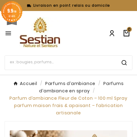
Livraison en point relais ou domicile

9.9
/10
62 AVIS
0

Accueil
Parfums d’ambiance
Parfums
d’ambiance en spray
Parfum d’ambiance Fleur de Coton – 100 ml Spray
parfum maison frais & apaisant – fabrication
artisanale