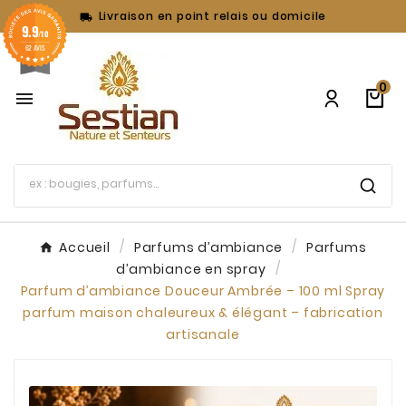
Livraison en point relais ou domicile

9.9
/10
62 AVIS
0

Accueil
Parfums d’ambiance
Parfums
d’ambiance en spray
Parfum d’ambiance Douceur Ambrée – 100 ml Spray
parfum maison chaleureux & élégant – fabrication
artisanale