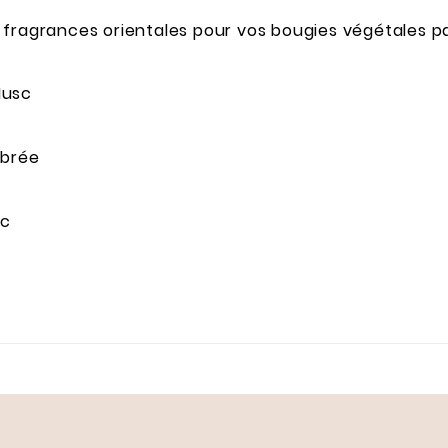
 fragrances orientales pour vos bougies végétales p
Musc
mbrée
sc