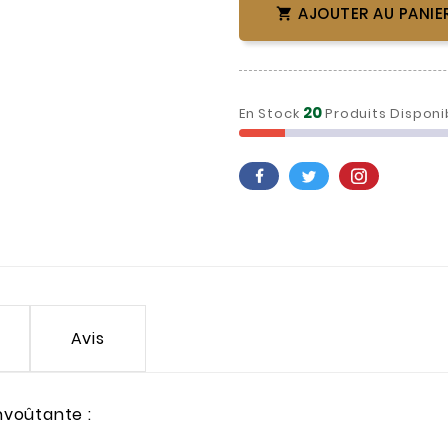
AJOUTER AU PANIE

20
En Stock
Produits Disponi
Avis
nvoûtante :