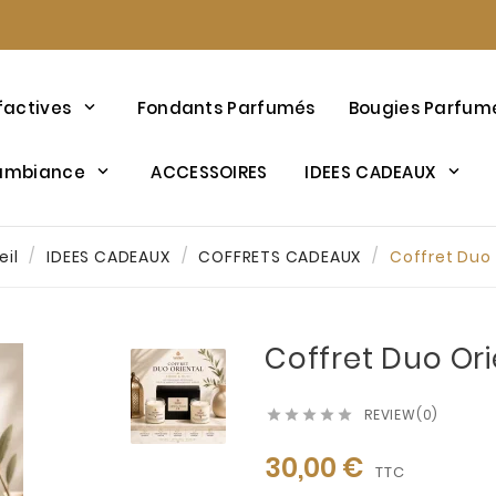
factives
Fondants Parfumés
Bougies Parfum
’ambiance
ACCESSOIRES
IDEES CADEAUX
eil
IDEES CADEAUX
COFFRETS CADEAUX
Coffret Duo 
Coffret Duo Ori
REVIEW(0)





30,00 €
TTC