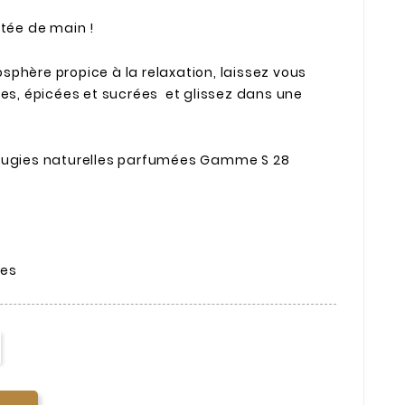
rtée de main !
phère propice à la relaxation, laissez vous
ées, épicées et sucrées et glissez dans une
bougies naturelles parfumées Gamme S 28
res