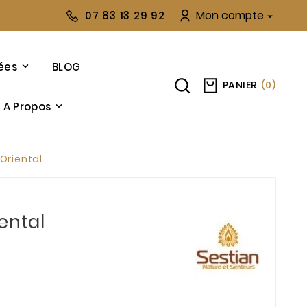
Mon compte
07 83 13 29 92

ées
BLOG
PANIER
(
0
)
A Propos
Oriental
ental