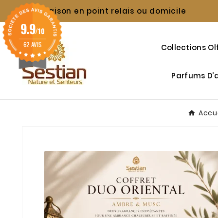
Livraison en point relais ou domicile

9.9
/10
62 AVIS
Collections Ol
Parfums D
Accu