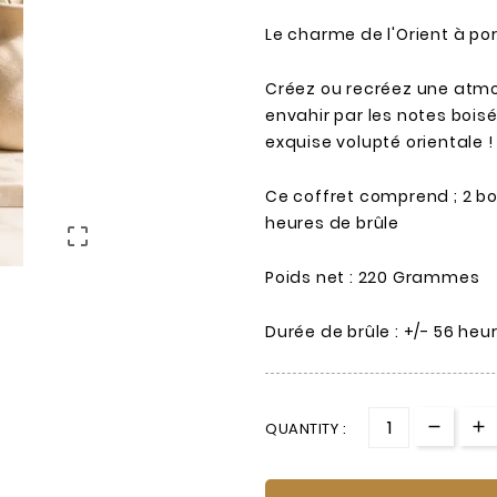
Le charme de l'Orient à po
Créez ou recréez une atmos
envahir par les notes bois
exquise volupté orientale !
Ce coffret comprend ; 2 
heures de brûle

Poids net : 220 Grammes
Durée de brûle : +/- 56 heu
QUANTITY :