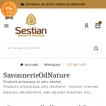
Livraison en point relais ou domicile

9.9
/10
62 AVIS
0

Accueil
Marques
OD NATURE
SavonnerieOdNature
Produits artisanaux et zéro déchet
Produits artisanaux zéro déchets - Savons, crèmes,
beurres, déodorants, sels de bain, baumes, etc...