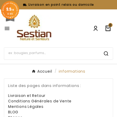
Livraison en point relais ou domicile

9.9
/10
62 AVIS
0

Accueil
informations
Liste des pages dans informations :
Livraison et Retour
Conditions Générales de Vente
Mentions Légales
BLOG