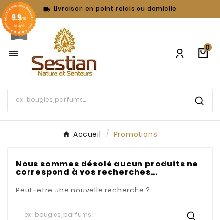
Livraison en point relais ou domicile

9.9
/10
62 AVIS
0

Accueil
Promotions
Nous sommes désolé aucun produits ne
correspond à vos recherches...
Peut-etre une nouvelle recherche ?