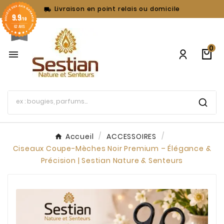
Livraison en point relais ou domicile

9.9
/10
62 AVIS
0

Accueil
ACCESSOIRES
Ciseaux Coupe-Mèches Noir Premium – Élégance &
Précision | Sestian Nature & Senteurs