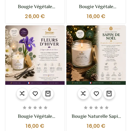
Bougie Végétale
Bougie Végétale
Parfumée Tendre
Parfumée Tendre
26,00 €
16,00 €
Mimosa 210g –
Mimosa 110g – Fleur
Douceur Florale Et
De Mimosa Poudrée &
Lumineuse
Lumineuse










Bougie Végétale
Bougie Naturelle Sapin
Parfumée Fleurs
De Noël 110g – Sestian
16,00 €
16,00 €
D’Hiver – 110g –
Nature Et Senteurs