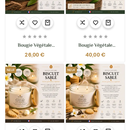










Bougie Végétale
Bougie Végétale
Parfumée Bois De
Parfumée Bois De
26,00 €
40,00 €
Gaïac Bergamote 210g
Gaïac Bergamote XL –
– Fraîcheur Boisée &
370g – 2 Mèches
Sophistiquée
NEUF
NEUF