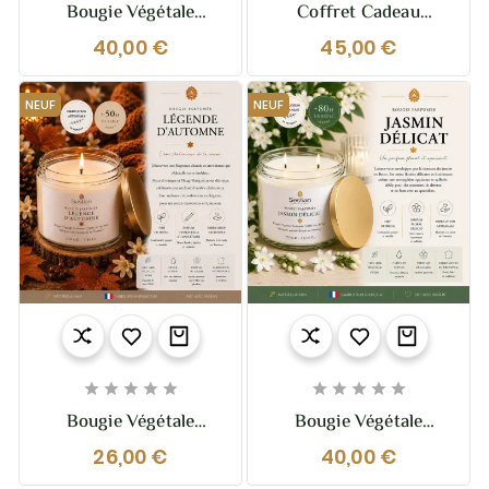
Bougie Végétale
Coffret Cadeau
Parfumée Royaume De
Bougies Provence –
40,00 €
45,00 €
Siam XL – 370g – 2
Trio Dédicace Provence
Mèches
| Sestian Nature Et
Senteurs
NEUF
NEUF










Bougie Végétale
Bougie Végétale
Parfumée Légende
Parfumée Jasmin
26,00 €
40,00 €
D’Automne 210g –
Délicat XL – 370g – 2