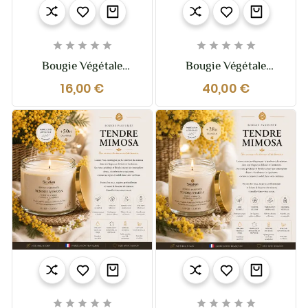










Bougie Végétale
Bougie Végétale
Parfumée Pastis
Parfumée Légende
16,00 €
40,00 €
Marseillais – 110g –
D’Automne XL – 370g
Ambiance Provençale
– 2 Mèches









