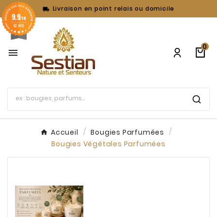
Livraison en point relais ou domicile

9.9
/10
62 AVIS
0

Accueil
Bougies Parfumées
Bougies Végétales Parfumées