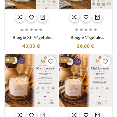










Bougie XL Végétale
Bougie Végétale
Parfumée Pastis
Parfumée Pastis
40,00 €
26,00 €
Marseillais – 370g – 2
Marseillais – 210g –
Mèches
Solaire Et Fraiche
NEUF
NEUF
favorite_border
favorite_border