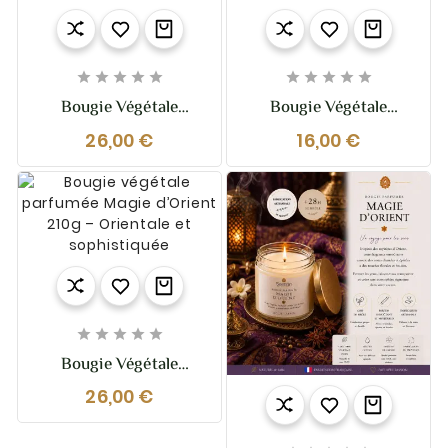










Bougie Végétale
Bougie Végétale
Parfumée L’Absolue
Parfumée L’Absolue
26,00 €
16,00 €
Tonka -210g –
Tonka 110g –
Chaleureuse, Sensuelle
Chaleureuse, Sensuelle
Et Réconfortante
Et Réconfortante





Bougie Végétale
Parfumée Magie
26,00 €
D’Orient 210g –
Orientale Et