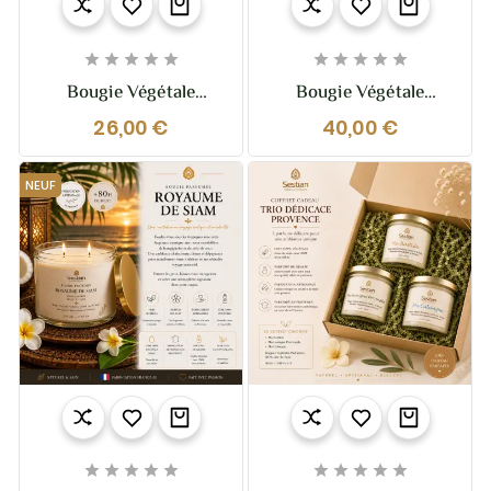










Bougie Végétale
Bougie Végétale
Parfumée Biscuit Sablé
Parfumée Biscuit Sablé
26,00 €
40,00 €
210g – Gourmandise
XL – 370g – 2 Mèches
Chaleureuse Et Vanillée
NEUF









