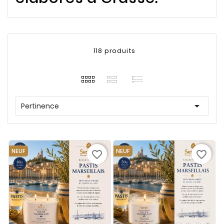
118 produits

Pertinence
NEUF
NEUF
favorite_border
favorite_border