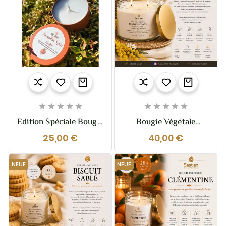










Edition Spéciale Bougie
Bougie Végétale
Naturelle Parfumée
Parfumée Tendre
25,00 €
40,00 €
Pumpkin Spice Latté
Mimosa XL – 370g – 2
Mèches
NEUF
NEUF