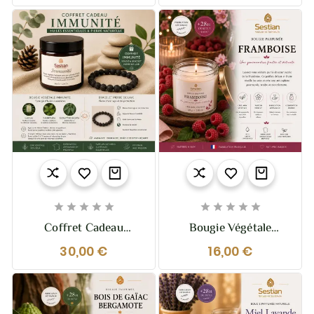
Florale Et Poudrée










Coffret Cadeau
Bougie Végétale
Immunité – Bougie &
Parfumée Framboise –
30,00 €
16,00 €
Bracelet Pierre De
110g – Fruitée Et
Lave
Chaleureuse