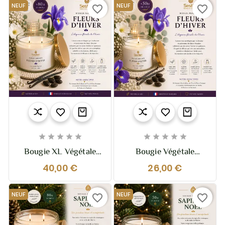
NEUF
NEUF
favorite_border
favorite_border










Bougie XL Végétale
Bougie Végétale
Parfumée Fleurs
Parfumée Fleurs
40,00 €
26,00 €
D’Hiver – 370g – 2
D’Hiver – 210g –
Mèches
Elegante Et Raffinée
NEUF
NEUF
favorite_border
favorite_border