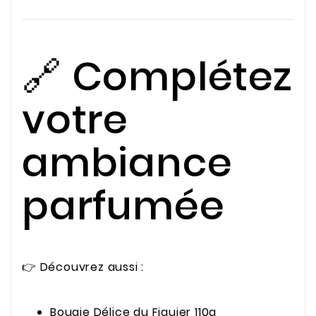
🔗 Complétez
votre
ambiance
parfumée
👉 Découvrez aussi :
Bougie Délice du Figuier 110g