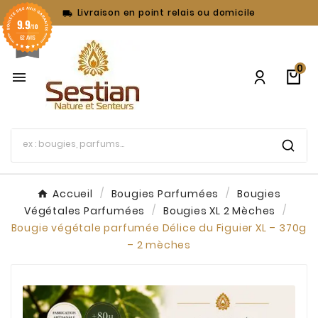
Livraison en point relais ou domicile

9.9
/10
62 AVIS
0

Accueil
Bougies Parfumées
Bougies
Végétales Parfumées
Bougies XL 2 Mèches
Bougie végétale parfumée Délice du Figuier XL – 370g
– 2 mèches