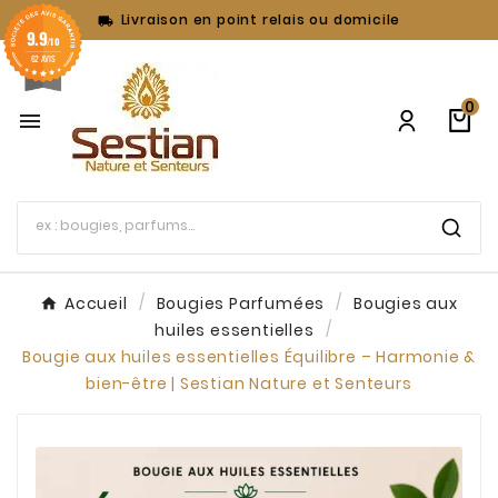
Livraison en point relais ou domicile

9.9
/10
62 AVIS
0

Accueil
Bougies Parfumées
Bougies aux
huiles essentielles
Bougie aux huiles essentielles Équilibre – Harmonie &
bien-être | Sestian Nature et Senteurs