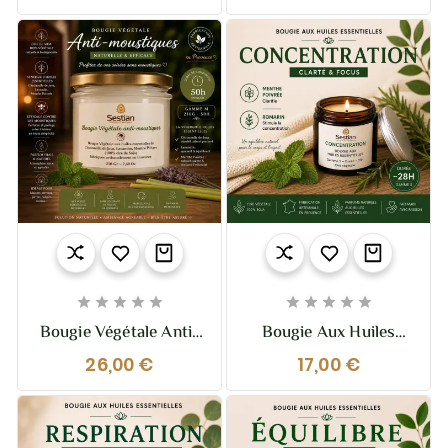
– Détente & Lâcher-
S 110g (28h) Aux Huiles
Prise | Sestian Nature
Essentielles –
Et Senteurs
Naturelle, Efficace &
Bien-Être










Bougie Végétale Anti-
Bougie Aux Huiles
Moustiques – Gamme
Essentielles
26,00 €
17,00 €
M 210g (50h) Aux
Concentration – Clarté
Huiles Essentielles –
& Focus | Sestian
Naturelle, Efficace &
Nature Et Senteurs
Longue Durée