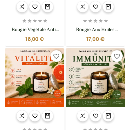










Bougie Végétale Anti-
Bougie Aux Huiles
Mouches – 110g (28h)
Essentielles Méditation
16,00 €
17,00 €
Aux Huiles Essentielles
– Ancrage & Sérénité |
– Naturelle & Efficace
Sestian Nature Et
Senteurs
favorite_border
favorite_border









