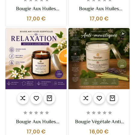
Bougie Aux Huiles
Bougie Aux Huiles
Essentielles Vitalité –
Essentielles Immunité
17,00 €
17,00 €
Énergie & Tonus |
– Défenses Naturelles |
Sestian Nature Et
Sestian Nature Et
Senteurs
Senteurs










Bougie Aux Huiles
Bougie Végétale Anti-
Essentielles Relaxation
Moustiques – Gamme
17,00 €
16,00 €