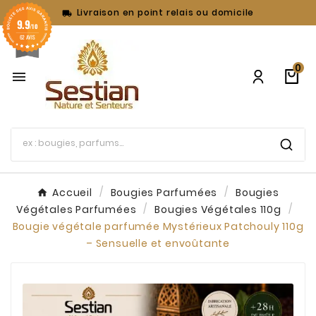
Livraison en point relais ou domicile

9.9
/10
62 AVIS
0

Accueil
Bougies Parfumées
Bougies
Végétales Parfumées
Bougies Végétales 110g
Bougie végétale parfumée Mystérieux Patchouly 110g
– Sensuelle et envoûtante