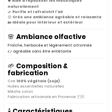
🛡️
Aide à repousser les moustiques
naturellement
🌿
Purifie et rafraîchit l’air
😌
Crée une ambiance agréable et relaxante
🏡
Idéale pour intérieur et extérieur
🌸
Ambiance olfactive
Fraîche, herbacée et légèrement citronnée
👉 agréable sans être entêtante
🌱
Composition &
fabrication
Cire
100% végétale (soja)
Huiles essentielles naturelles
Mèche coton
Fabrication artisanale en Provence 🇫🇷
🕯️
Caractéristiques