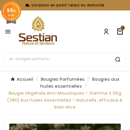
Livraison en point relais ou domicile

9.9
/10
62 AVIS
0

Accueil
Bougies Parfumées
Bougies aux
huiles essentielles
Bougie Végétale Anti-Moustiques – Gamme S 110g
(28h) Aux huiles essentielles – Naturelle, efficace &
bien-être