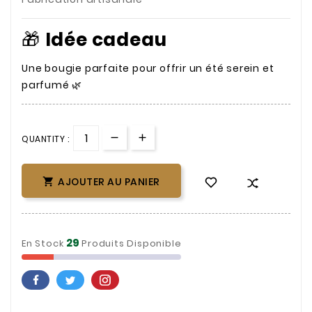
🎁
Idée cadeau
Une bougie parfaite pour offrir un été serein et
parfumé 🌿
QUANTITY :
AJOUTER AU PANIER

29
En Stock
Produits Disponible