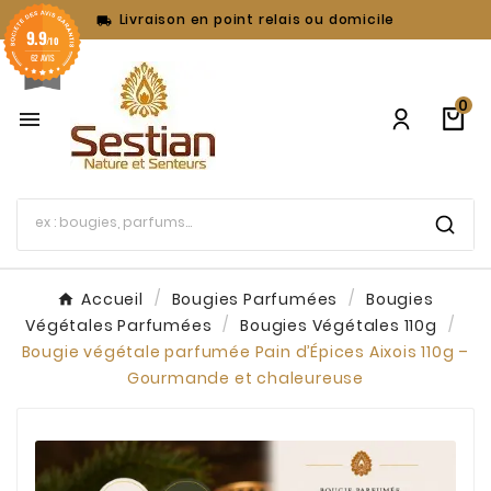
Livraison en point relais ou domicile

9.9
/10
62 AVIS
0

Accueil
Bougies Parfumées
Bougies
Végétales Parfumées
Bougies Végétales 110g
Bougie végétale parfumée Pain d’Épices Aixois 110g –
Gourmande et chaleureuse