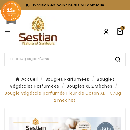
Livraison en point relais ou domicile

9.9
/10
62 AVIS
0

Accueil
Bougies Parfumées
Bougies
Végétales Parfumées
Bougies XL 2 Mèches
Bougie végétale parfumée Fleur de Coton XL – 370g –
2 mèches