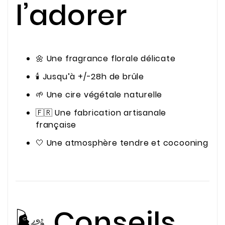
l’adorer
🌼 Une fragrance florale délicate
🕯️ Jusqu’à +/-28h de brûle
🌱 Une cire végétale naturelle
🇫🇷 Une fabrication artisanale
française
🤍 Une atmosphère tendre et cocooning
🌬️ Conseils