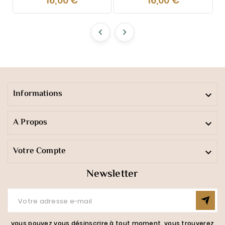
16,00 €
16,00 €
D’Automne 110g –
Sous-Bois 110g –
Chaleureuse Et
Boisée Et
Envoûtante
Ressourçante


Informations

A Propos

Votre Compte

Newsletter
vous pouvez vous désinscrire à tout moment. vous trouverez