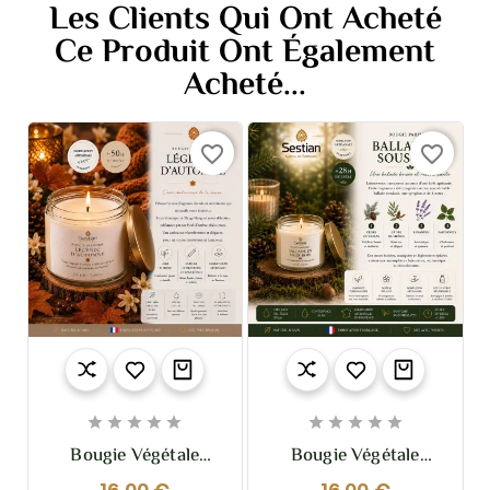
Les Clients Qui Ont Acheté
Ce Produit Ont Également
Acheté...
favorite_border
favorite_border










Bougie Végétale
Bougie Végétale
Parfumée Légende
Parfumée Ballade En