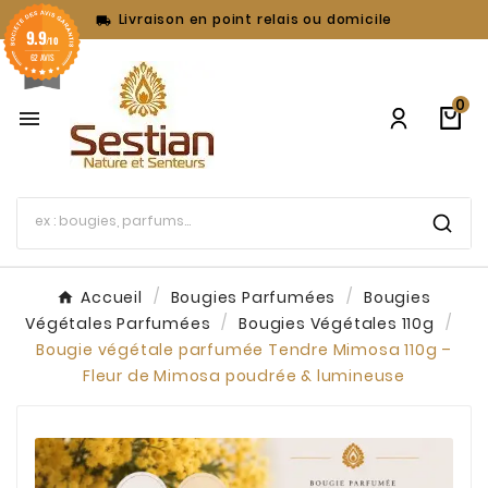
Livraison en point relais ou domicile

9.9
/10
62 AVIS
0

Accueil
Bougies Parfumées
Bougies
Végétales Parfumées
Bougies Végétales 110g
Bougie végétale parfumée Tendre Mimosa 110g –
Fleur de Mimosa poudrée & lumineuse