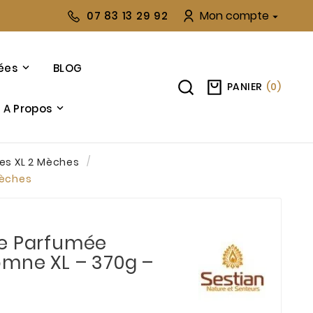
Mon compte
07 83 13 29 92

ées
BLOG
PANIER
(
0
)
A Propos
es XL 2 Mèches
mèches
le Parfumée
mne XL – 370g –