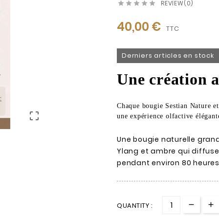
REVIEW(0)





40,00 €
TTC
Derniers articles en stock
Une création a
Chaque bougie Sestian Nature et 

une expérience olfactive élégant
Une bougie naturelle grand
Ylang et ambre qui diffus
pendant environ 80 heures
QUANTITY :