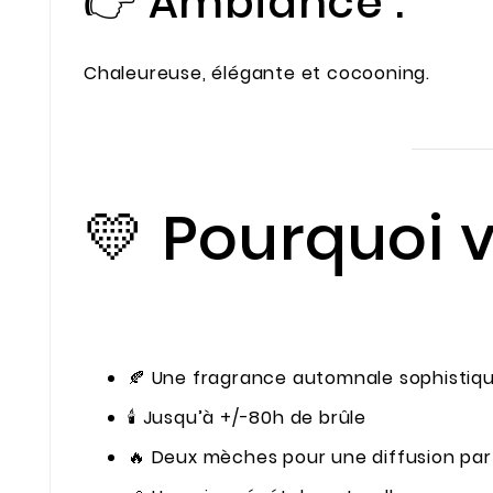
👉 Ambiance :
Chaleureuse, élégante et cocooning.
💛 Pourquoi v
🍂 Une fragrance automnale sophistiq
🕯️ Jusqu’à +/-80h de brûle
🔥 Deux mèches pour une diffusion par