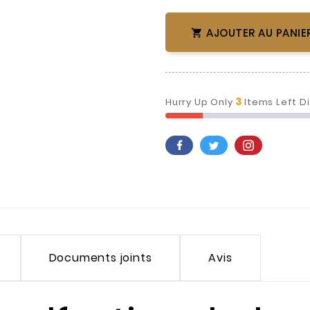
AJOUTER AU PANIE

3
Hurry Up Only
Items Left D
Documents joints
Avis