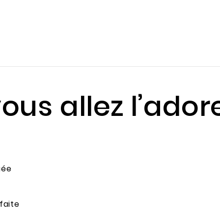
ous allez l’ador
uée
faite