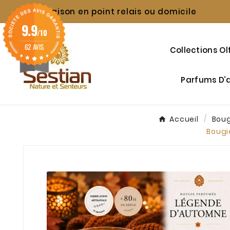
Livraison en point relais ou domicile

9.9
/10
62 AVIS
Collections Ol
Parfums D
Accueil
Bou
Bougi