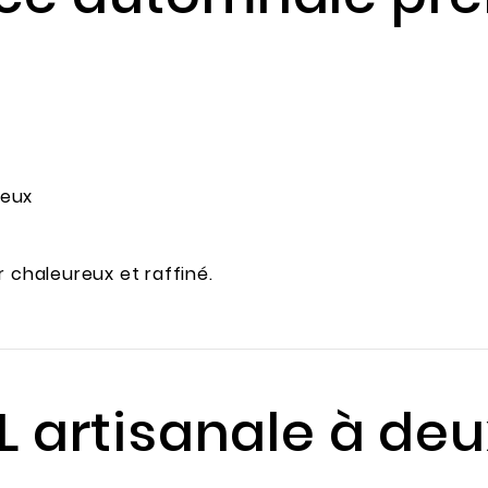
ieux
r chaleureux et raffiné.
 XL artisanale à d