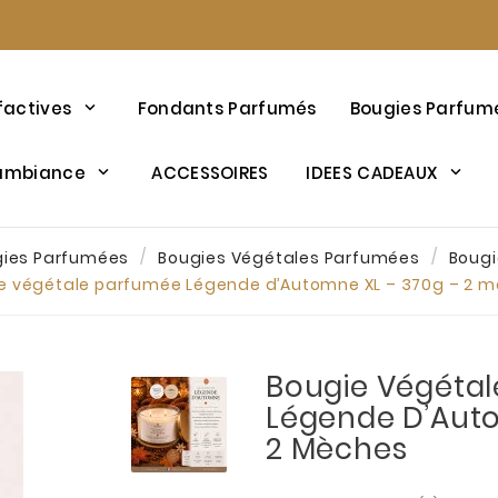
factives
Fondants Parfumés
Bougies Parfum
’ambiance
ACCESSOIRES
IDEES CADEAUX
gies Parfumées
Bougies Végétales Parfumées
Bougi
e végétale parfumée Légende d’Automne XL – 370g – 2 
Bougie Végéta
Légende D’Auto
2 Mèches