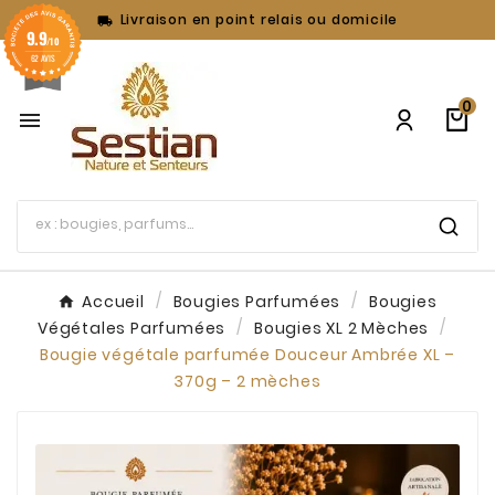
Livraison en point relais ou domicile

9.9
/10
62 AVIS
0

Accueil
Bougies Parfumées
Bougies
Végétales Parfumées
Bougies XL 2 Mèches
Bougie végétale parfumée Douceur Ambrée XL –
370g – 2 mèches