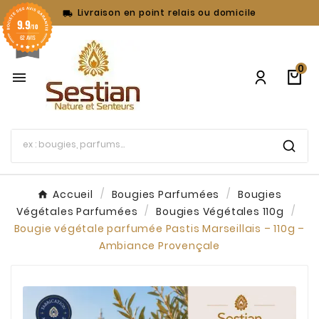
Livraison en point relais ou domicile

9.9
/10
62 AVIS
0

Accueil
Bougies Parfumées
Bougies
Végétales Parfumées
Bougies Végétales 110g
Bougie végétale parfumée Pastis Marseillais – 110g –
Ambiance Provençale