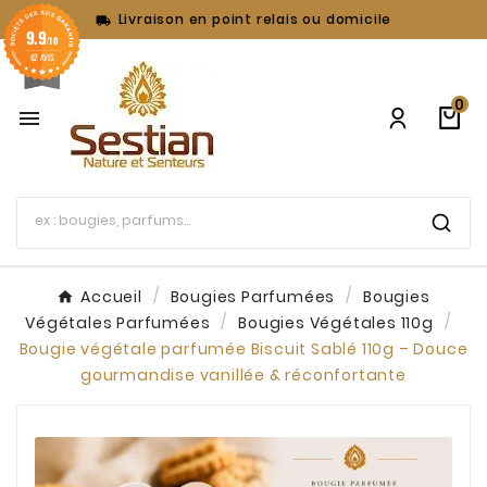
Livraison en point relais ou domicile

9.9
/10
62 AVIS
0

Accueil
Bougies Parfumées
Bougies
Végétales Parfumées
Bougies Végétales 110g
Bougie végétale parfumée Biscuit Sablé 110g – Douce
gourmandise vanillée & réconfortante