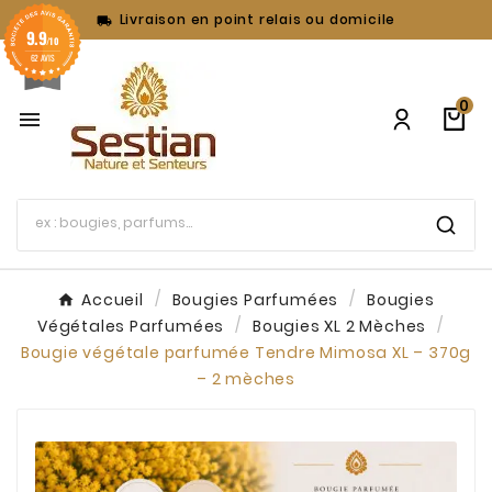
Livraison en point relais ou domicile

9.9
/10
62 AVIS
0

Accueil
Bougies Parfumées
Bougies
Végétales Parfumées
Bougies XL 2 Mèches
Bougie végétale parfumée Tendre Mimosa XL – 370g
– 2 mèches